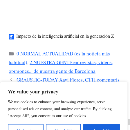
Impacto de la inteligencia artificial en la generación Z
Categorías
0 NORMAL ACTUALIDAD (es la noticia más
habitual)
,
2 NUESTRA GENTE entrevistas, videos,
opiniones... de nuestra gente de Barcelona
GRAUSTIC-TODAY Xavi Flores, CTTI comentaris
sobre el MWC
We value your privacy
Nueva función de Google: AI Mode optimiza tus
We use cookies to enhance your browsing experience, serve
consultas utilizando Gemini 2.0
personalised ads or content, and analyse our traffic. By clicking
"Accept All", you consent to our use of cookies.