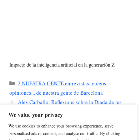
Impacto de la inteligencia artificial en la generación Z
Categorías
2 NUESTRA GENTE entrevistas, videos,
opiniones... de nuestra gente de Barcelona
Alex Carballo: Reflexions sobre la Diada de les
Telecomunicacions
We value your privacy
Pablo Beguer: La Inteligencia Artificial y su
We use cookies to enhance your browsing experience, serve
Impacto en el Deporte
personalised ads or content, and analyse our traffic. By clicking