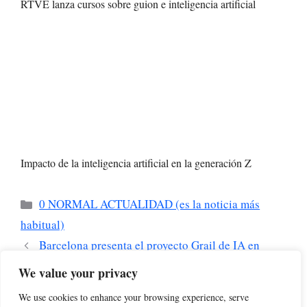
RTVE lanza cursos sobre guion e inteligencia artificial
Impacto de la inteligencia artificial en la generación Z
Categorías
0 NORMAL ACTUALIDAD (es la noticia más
habitual)
Barcelona presenta el proyecto Grail de IA en
robótica industrial
We value your privacy
Intel·ligència Artificial: Entre l’Escepticisme i la
We use cookies to enhance your browsing experience, serve
Innovació