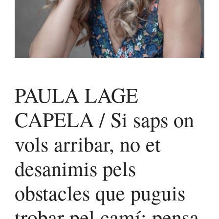
PAULA LAGE
CAPELA / Si saps on
vols arribar, no et
desanimis pels
obstacles que puguis
trobar pel camí; pensa