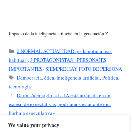
Impacto de la inteligencia artificial en la generación Z
Categorías
0 NORMAL ACTUALIDAD (es la noticia más
habitual)
,
3 PROTAGONISTAS - PERSONAJES
IMPORTANTES- SIEMPRE HAY FOTO DE PERSONA
Etiquetas
Democracia
,
ética
,
inteligencia artificial
,
Política
,
tecnología
Daron Acemoglu: «La IA está atrapada en un
exceso de expectativas; podríamos estar ante una
burbuja especulativa»
Sam Altman busca un ejecutivo que limite el
We value your privacy
avance de la IA: ¿Un cambio de rumbo en la