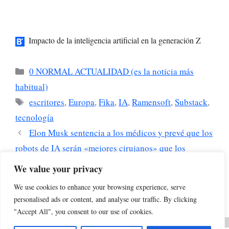
Impacto de la inteligencia artificial en la generación Z
Categorías
0 NORMAL ACTUALIDAD (es la noticia más
habitual)
Etiquetas
escritores
,
Europa
,
Fika
,
IA
,
Ramensoft
,
Substack
,
tecnología
Elon Musk sentencia a los médicos y prevé que los
robots de IA serán «mejores cirujanos» que los
humanos
We value your privacy
Así afectan los centros de datos de la IA a la red
We use cookies to enhance your browsing experience, serve
eléctrica de Estados Unidos
personalised ads or content, and analyse our traffic. By clicking
"Accept All", you consent to our use of cookies.