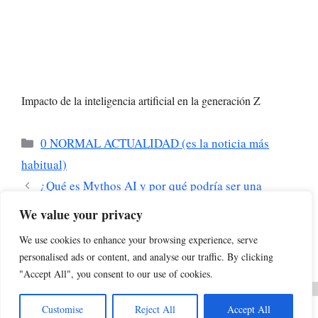
Impacto de la inteligencia artificial en la generación Z
Categorías
0 NORMAL ACTUALIDAD (es la noticia más
habitual)
¿Qué es Mythos AI y por qué podría ser una
amenaza para la ciberseguridad global?
We value your privacy
Barcelonadot Club | Jueves 23 — Lo que
We use cookies to enhance your browsing experience, serve
debatieron los miembros y lo que recomendaron leer
personalised ads or content, and analyse our traffic. By clicking
"Accept All", you consent to our use of cookies.
Customise
Reject All
Accept All