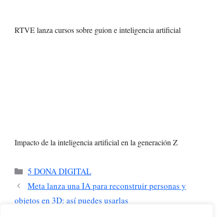
RTVE lanza cursos sobre guion e inteligencia artificial
Impacto de la inteligencia artificial en la generación Z
Categorías
5 DONA DIGITAL
Meta lanza una IA para reconstruir personas y
objetos en 3D: así puedes usarlas
La Generalitat activa un portal público que explica