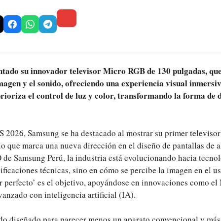
tado su innovador televisor Micro RGB de 130 pulgadas, que 
magen y el sonido, ofreciendo una experiencia visual inmersiv
rioriza el control de luz y color, transformando la forma de d
S 2026, Samsung se ha destacado al mostrar su primer televis
o que marca una nueva dirección en el diseño de pantallas de 
 de Samsung Perú, la industria está evolucionando hacia tecnol
ificaciones técnicas, sino en cómo se percibe la imagen en el u
r perfecto’ es el objetivo, apoyándose en innovaciones como 
anzado con inteligencia artificial (IA).
sido diseñado para parecer menos un aparato convencional y má