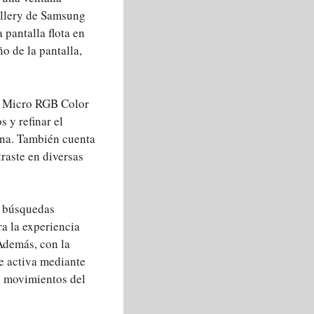
allery de Samsung
pantalla flota en
o de la pantalla,
, Micro RGB Color
 y refinar el
ana. También cuenta
traste en diversas
e búsquedas
a la experiencia
 Además, con la
e activa mediante
os movimientos del