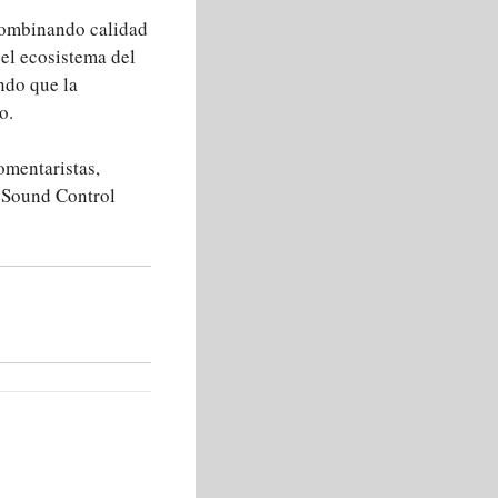
 combinando calidad
 el ecosistema del
ndo que la
o.
omentaristas,
I Sound Control