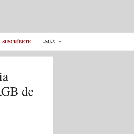
SUSCRÍBETE
+MÁS
ia
 RGB de