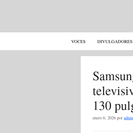
Saltar
al
contenido
VOCES
DIVULGADORES
Samsung
televis
130 pul
enero 6, 2026
por
admi