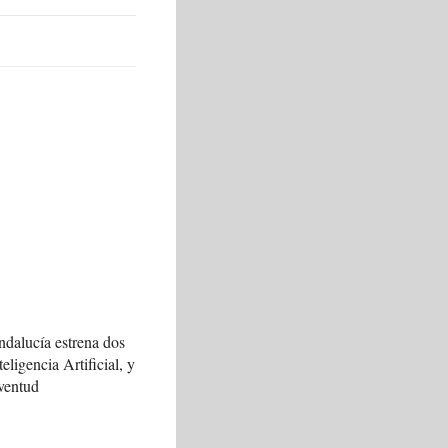
ndalucía estrena dos
teligencia Artificial, y
ventud