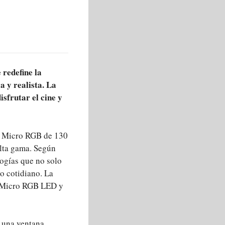
redefine la
a y realista. La
isfrutar el cine y
or Micro RGB de 130
alta gama. Según
ogías que no solo
so cotidiano. La
el Micro RGB LED y
s una ventana