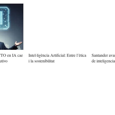
 CTO en IA cae
Intel·ligència Artificial: Entre l’ètica
Santander avan
utivo
i la sostenibilitat
de inteligencia 