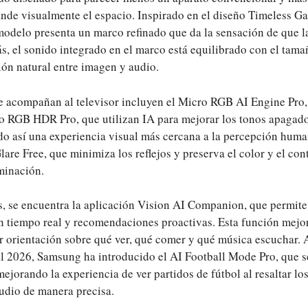
nde visualmente el espacio. Inspirado en el diseño Timeless G
odelo presenta un marco refinado que da la sensación de que la 
, el sonido integrado en el marco está equilibrado con el tamañ
ón natural entre imagen y audio.
e acompañan al televisor incluyen el Micro RGB AI Engine Pro
o RGB HDR Pro, que utilizan IA para mejorar los tonos apagados
ndo así una experiencia visual más cercana a la percepción hum
lare Free, que minimiza los reflejos y preserva el color y el con
minación.
s, se encuentra la aplicación Vision AI Companion, que permit
n tiempo real y recomendaciones proactivas. Esta función mejor
er orientación sobre qué ver, qué comer y qué música escuchar.
l 2026, Samsung ha introducido el AI Football Mode Pro, que s
jorando la experiencia de ver partidos de fútbol al resaltar l
audio de manera precisa.