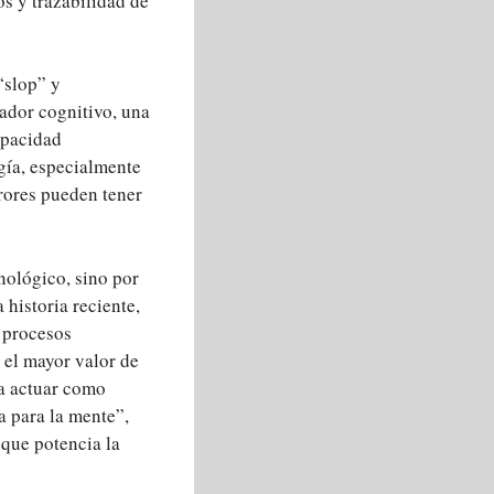
s y trazabilidad de
“slop” y
cador cognitivo, una
apacidad
ogía, especialmente
rrores pueden tener
nológico, sino por
 historia reciente,
n procesos
 el mayor valor de
ra actuar como
a para la mente”,
 que potencia la