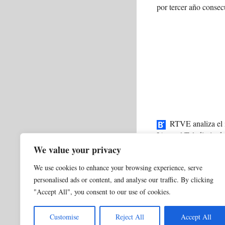
por tercer año consec
RTVE analiza el 
IA en el Telediario de
We value your privacy
Categorías
0 NORMAL ACTUALI
We use cookies to enhance your browsing experience, serve
SIEMPRE HAY FOTO
personalised ads or content, and analyse our traffic. By clicking
Samsung revoluciona
"Accept All", you consent to our use of cookies.
La IA amenaza con e
Customise
Reject All
Accept All