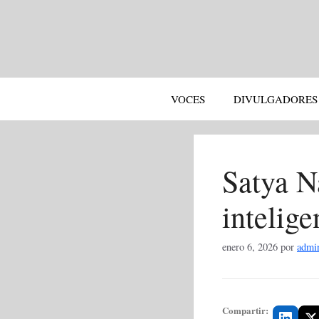
Saltar
al
contenido
VOCES
DIVULGADORES
Satya Na
intelige
enero 6, 2026
por
admi
Compartir: