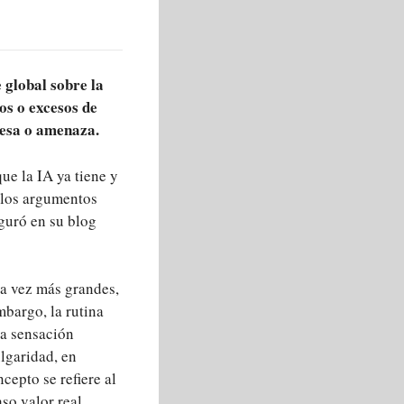
global sobre la
gos o excesos de
mesa o amenaza.
que la IA ya tiene y
e los argumentos
eguró en su blog
da vez más grandes,
bargo, la rutina
na sensación
ulgaridad, en
cepto se refiere al
so valor real.