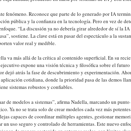
ste fenómeno. Reconoce que parte de lo generado por IA termi
ción pública y la confianza en la tecnología. Pero en vez de dete
enfoque. “La discusión ya no debería girar alrededor de sí la IA
usa”, sostiene. La clave está en pasar del espectáculo a la sust
orten valor real y medible.
la va más allá de la crítica al contenido superficial. En su reci
 ejecutivo expone una visión técnica y filosófica sobre el futuro
ctor dejó atrás la fase de descubrimiento y experimentación. Ah
 aplicación cotidiana, donde la prioridad pasa de las demos llam
iene sistemas robustos y confiables.
ar de modelos a sistemas”, afirma Nadella, marcando un punto d
ico. Ya no se trata solo de crear modelos cada vez más potentes
lejas capaces de coordinar múltiples agentes, gestionar memori
tar un uso seguro y controlado de herramientas. Este nuevo enfo