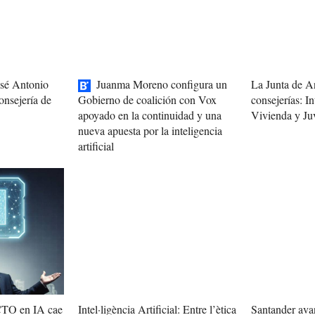
osé Antonio
Juanma Moreno configura un
La Junta de A
onsejería de
consejerías: In
Gobierno de coalición con Vox
Vivienda y Ju
apoyado en la continuidad y una
nueva apuesta por la inteligencia
artificial
 CTO en IA cae
Intel·ligència Artificial: Entre l’ètica
Santander avan