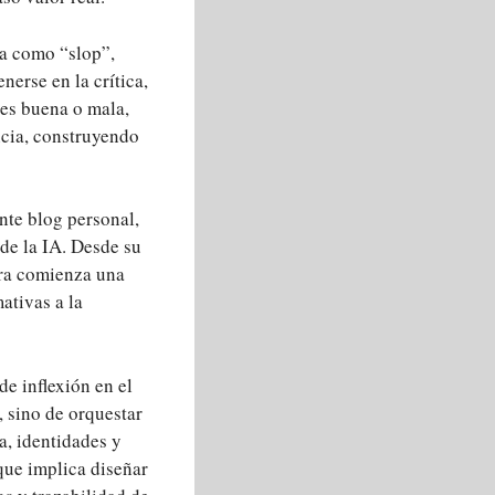
na como “slop”,
nerse en la crítica,
 es buena o mala,
ancia, construyendo
ente blog personal,
 de la IA. Desde su
ora comienza una
ativas a la
e inflexión en el
, sino de orquestar
a, identidades y
que implica diseñar