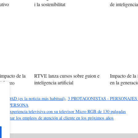
utivo
i la sostenibilitat
de inteligencia 
impacto de la
RTVE lanza cursos sobre guion e
Impacto de la i
inteligencia artificial
en la generac
l futuro
DAD (es la noticia más habitual)
,
3 PROTAGONISTAS - PERSONAJES
 DE PERSONA
 la experiencia televisiva con su televisor Micro RGB de 130 pulgadas
liminar los empleos de atención al cliente en los próximos años