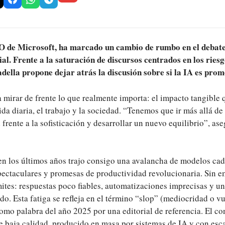
O de Microsoft, ha marcado un cambio de rumbo en el debate 
cial. Frente a la saturación de discursos centrados en los ries
adella propone dejar atrás la discusión sobre si la IA es pro
 a mirar de frente lo que realmente importa: el impacto tangible 
ida diaria, el trabajo y la sociedad. “Tenemos que ir más allá d
 frente a la sofisticación y desarrollar un nuevo equilibrio”, as
 en los últimos años trajo consigo una avalancha de modelos ca
ectaculares y promesas de productividad revolucionaria. Sin em
ímites: respuestas poco fiables, automatizaciones imprecisas y u
do. Esta fatiga se refleja en el término “slop” (mediocridad o v
omo palabra del año 2025 por una editorial de referencia. El con
e baja calidad, producido en masa por sistemas de IA y con esca