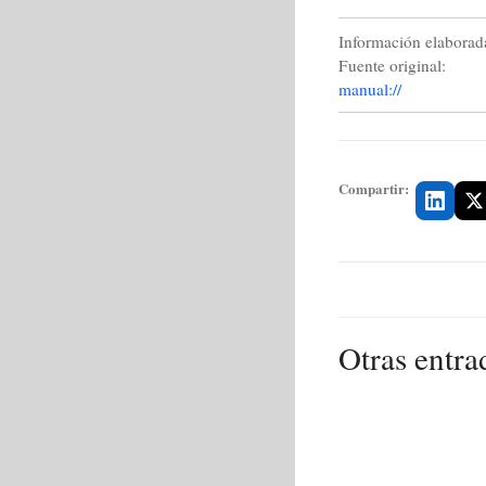
Información elaborada
Fuente original:
manual://
Compartir:
Otras entra