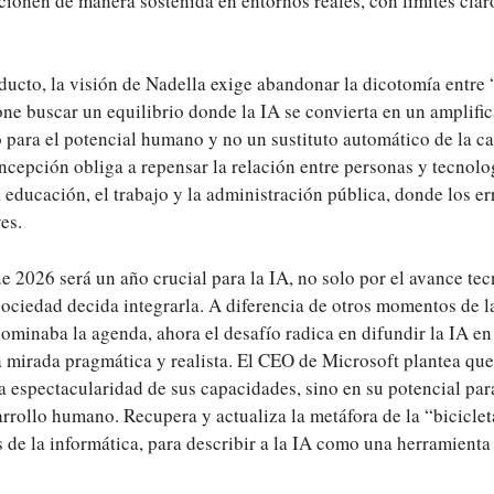
ionen de manera sostenida en entornos reales, con límites claro
ducto, la visión de Nadella exige abandonar la dicotomía entre 
one buscar un equilibrio donde la IA se convierta en un amplifi
o para el potencial humano y no un sustituto automático de la c
oncepción obliga a repensar la relación entre personas y tecnol
educación, el trabajo y la administración pública, donde los e
es.
e 2026 será un año crucial para la IA, no solo por el avance tec
sociedad decida integrarla. A diferencia de otros momentos de la
ominaba la agenda, ahora el desafío radica en difundir la IA e
a mirada pragmática y realista. El CEO de Microsoft plantea que
la espectacularidad de sus capacidades, sino en su potencial pa
rollo humano. Recupera y actualiza la metáfora de la “biciclet
s de la informática, para describir a la IA como una herramienta