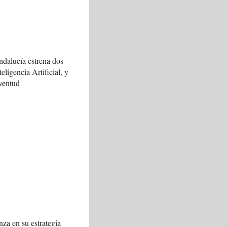
ndalucía estrena dos
teligencia Artificial, y
ventud
za en su estrategia