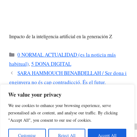
Impacto de la inteligencia artificial en la generación Z
Categorías
0 NORMAL ACTUALIDAD (es la noticia más
habitual)
,
5 DONA DIGITAL
SARA HAMMOUCH BENABDELLAH / Ser dona i
enginyera no és cap contradicció. És el futur.
ARIADNA CAMPO REDONDO / Cada una de
We value your privacy
nosaltres tenim un àmbit TIC on encaixar; que ningú
We use cookies to enhance your browsing experience, serve
t’impedeixi descobrir quin és el teu.
personalised ads or content, and analyse our traffic. By clicking
"Accept All", you consent to our use of cookies.
Customise
Reject All
Accept All