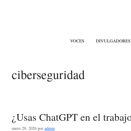
Saltar
al
contenido
VOCES
DIVULGADORES
ciberseguridad
¿Usas ChatGPT en el trabaj
enero 29, 2026
por
admin