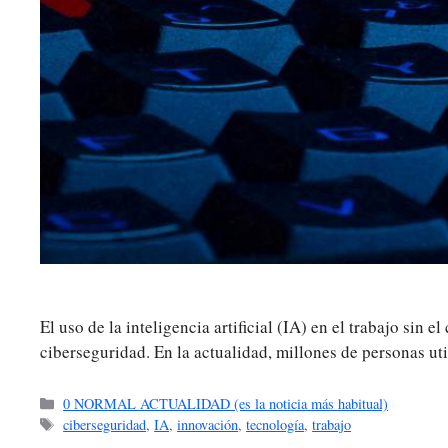
El uso de la inteligencia artificial (IA) en el trabajo s
ciberseguridad. En la actualidad, millones de personas util
Categorías
0 NORMAL ACTUALIDAD (es la noticia más habitual)
Etiquetas
ciberseguridad
,
IA
,
innovación
,
tecnología
,
trabajo