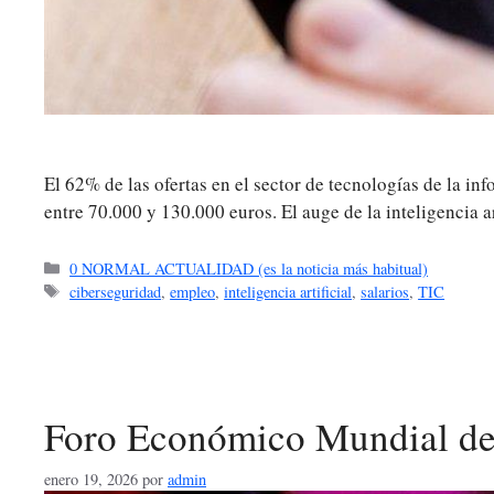
El 62% de las ofertas en el sector de tecnologías de la i
entre 70.000 y 130.000 euros. El auge de la inteligencia 
Categorías
0 NORMAL ACTUALIDAD (es la noticia más habitual)
Etiquetas
ciberseguridad
,
empleo
,
inteligencia artificial
,
salarios
,
TIC
Foro Económico Mundial de
enero 19, 2026
por
admin