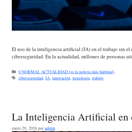
El uso de la inteligencia artificial (IA) en el trabajo s
ciberseguridad. En la actualidad, millones de personas util
Categorías
0 NORMAL ACTUALIDAD (es la noticia más habitual)
Etiquetas
ciberseguridad
,
IA
,
innovación
,
tecnología
,
trabajo
La Inteligencia Artificial en
enero 29, 2026
por
admin