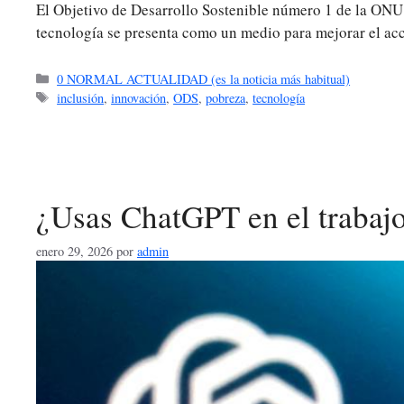
El Objetivo de Desarrollo Sostenible número 1 de la ONU
tecnología se presenta como un medio para mejorar el a
Categorías
0 NORMAL ACTUALIDAD (es la noticia más habitual)
Etiquetas
inclusión
,
innovación
,
ODS
,
pobreza
,
tecnología
¿Usas ChatGPT en el trabaj
enero 29, 2026
por
admin