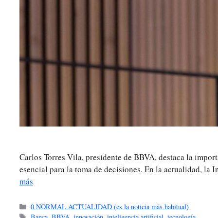
Carlos Torres Vila, presidente de BBVA, destaca la importa
esencial para la toma de decisiones. En la actualidad, la 
más
Categorías
0 NORMAL ACTUALIDAD (es la noticia más habitual)
Etiquetas
Banca
,
BBVA
,
innovación
,
inteligencia artificial
,
tecnología