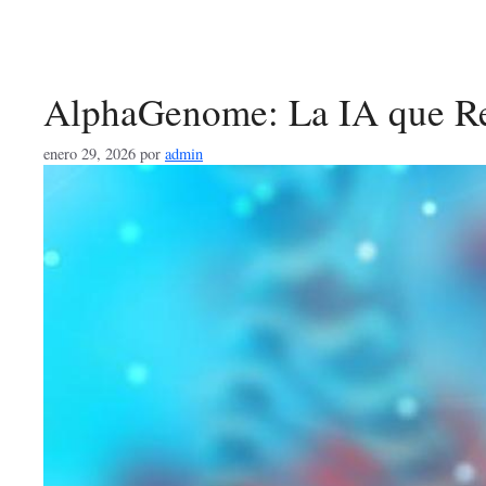
AlphaGenome: La IA que Re
enero 29, 2026
por
admin