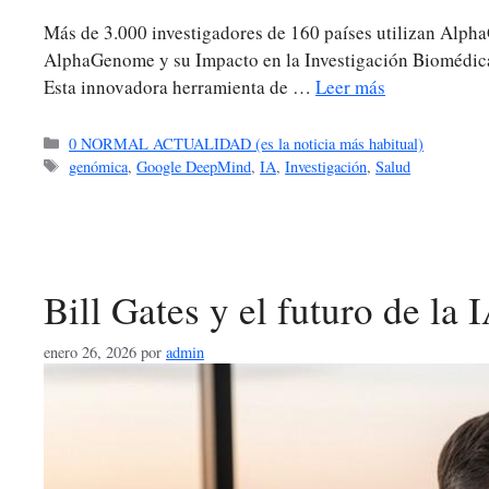
Más de 3.000 investigadores de 160 países utilizan Alph
AlphaGenome y su Impacto en la Investigación Biomédica
Esta innovadora herramienta de …
Leer más
Categorías
0 NORMAL ACTUALIDAD (es la noticia más habitual)
Etiquetas
genómica
,
Google DeepMind
,
IA
,
Investigación
,
Salud
Bill Gates y el futuro de la
enero 26, 2026
por
admin