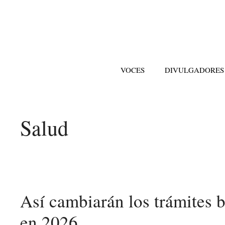
Saltar
al
contenido
VOCES
DIVULGADORES
Salud
Así cambiarán los trámites b
en 2026