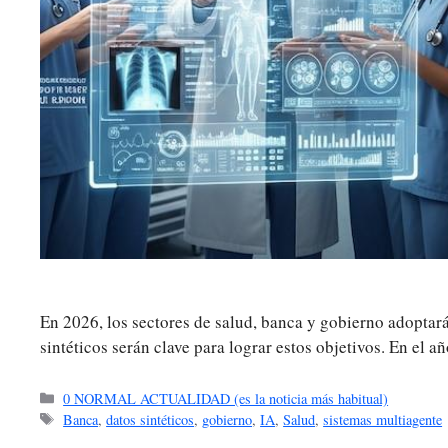
En 2026, los sectores de salud, banca y gobierno adoptarán
sintéticos serán clave para lograr estos objetivos. En el
Categorías
0 NORMAL ACTUALIDAD (es la noticia más habitual)
Etiquetas
Banca
,
datos sintéticos
,
gobierno
,
IA
,
Salud
,
sistemas multiagente