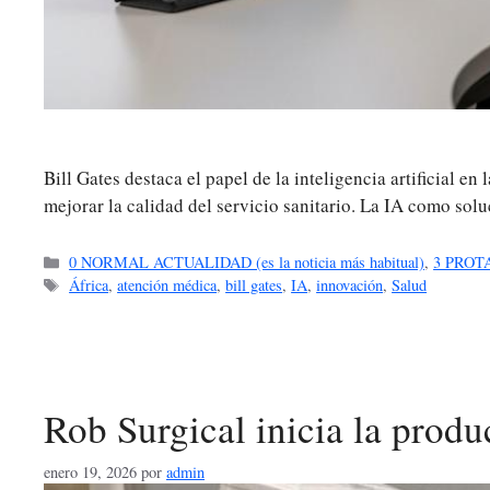
Bill Gates destaca el papel de la inteligencia artificial e
mejorar la calidad del servicio sanitario. La IA como so
Categorías
0 NORMAL ACTUALIDAD (es la noticia más habitual)
,
3 PROT
Etiquetas
África
,
atención médica
,
bill gates
,
IA
,
innovación
,
Salud
Rob Surgical inicia la produ
enero 19, 2026
por
admin