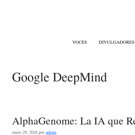
Saltar
al
contenido
VOCES
DIVULGADORES
Google DeepMind
AlphaGenome: La IA que Re
enero 29, 2026
por
admin