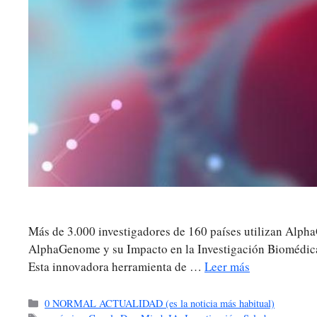
Más de 3.000 investigadores de 160 países utilizan Alph
AlphaGenome y su Impacto en la Investigación Biomédica
Esta innovadora herramienta de …
Leer más
Categorías
0 NORMAL ACTUALIDAD (es la noticia más habitual)