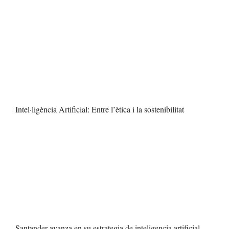
Intel·ligència Artificial: Entre l’ètica i la sostenibilitat
Santander avanza en su estrategia de inteligencia artificial