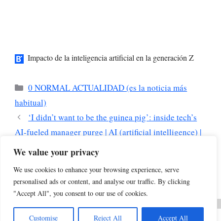
Impacto de la inteligencia artificial en la generación Z
Categorías
0 NORMAL ACTUALIDAD (es la noticia más
habitual)
‘I didn’t want to be the guinea pig’: inside tech’s
AI-fueled manager purge | AI (artificial intelligence) |
The Guardian
We value your privacy
El espejismo de los detectores de inteligencia
We use cookies to enhance your browsing experience, serve
artificial: por qué no son útiles ni justos
personalised ads or content, and analyse our traffic. By clicking
"Accept All", you consent to our use of cookies.
Customise
Reject All
Accept All