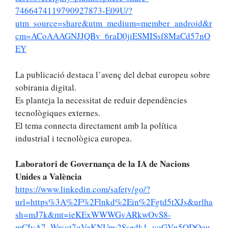
7466474119790927873-E09U/?
utm_source=share&utm_medium=member_android&r
cm=ACoAAAGNJJQBv_6raD0jiESMISsf8MaCd57nO
EY
La publicació destaca l’avenç del debat europeu sobre
sobirania digital.
Es planteja la necessitat de reduir dependències
tecnològiques externes.
El tema connecta directament amb la política
industrial i tecnològica europea.
Laboratori de Governança de la IA de Nacions
Unides a València
https://www.linkedin.com/safety/go/?
url=https%3A%2F%2Flnkd%2Ein%2Fgtd5tXJs&urlha
sh=mJ7k&mt=ieKExWWWGvARkwOvS8-
mCIyA7_Wrsot7gVgKNUpy2Ssedk1_vqGVn5QDQqu