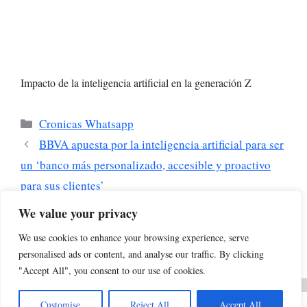
Impacto de la inteligencia artificial en la generación Z
Categorías
Cronicas Whatsapp
BBVA apuesta por la inteligencia artificial para ser
un ‘banco más personalizado, accesible y proactivo
para sus clientes’
Europa amplía su apuesta por los chips: de atraer
We value your privacy
fábricas a crear un ecosistema industrial propio con
We use cookies to enhance your browsing experience, serve
foco en la IA
personalised ads or content, and analyse our traffic. By clicking
"Accept All", you consent to our use of cookies.
Customise
Reject All
Accept All