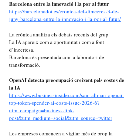
Barcelona entre la innovació i la por al futur
https://barcelonadot.es/cronica-del-dimecres-3-de-
juny-barcelona-entre-la-innovacio-i-la-por-al-futur/
La crònica analitza els debats recents del grup.
La IA apareix com a oportunitat i com a font
d’incertesa.
Barcelona és presentada com a laboratori de
transformació.
OpenAI detecta preocupació creixent pels costos de
la IA
https://www.businessinsider.com/sam-altman-openai-
top-token-spender-ai-costs-issue-2026-6?
utm_campaign=business-link-
post&utm_medium=social&utm_source=twitter
Les empreses comencen a vigilar més de prop la