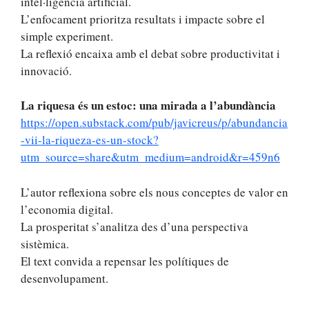
intel·ligència artificial.
L’enfocament prioritza resultats i impacte sobre el
simple experiment.
La reflexió encaixa amb el debat sobre productivitat i
innovació.
La riquesa és un estoc: una mirada a l’abundància
https://open.substack.com/pub/javicreus/p/abundancia
-vii-la-riqueza-es-un-stock?
utm_source=share&utm_medium=android&r=459n6
L’autor reflexiona sobre els nous conceptes de valor en
l’economia digital.
La prosperitat s’analitza des d’una perspectiva
sistèmica.
El text convida a repensar les polítiques de
desenvolupament.