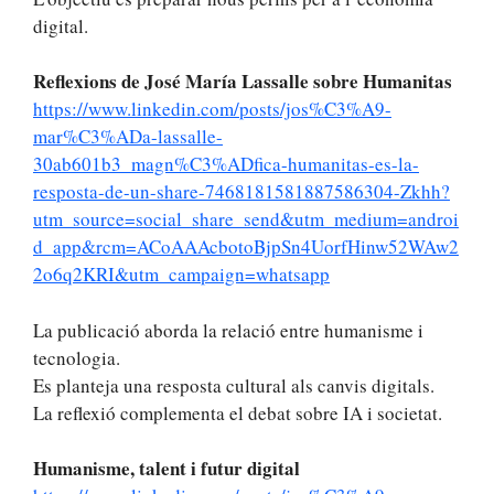
digital.
Reflexions de José María Lassalle sobre Humanitas
https://www.linkedin.com/posts/jos%C3%A9-
mar%C3%ADa-lassalle-
30ab601b3_magn%C3%ADfica-humanitas-es-la-
resposta-de-un-share-7468181581887586304-Zkhh?
utm_source=social_share_send&utm_medium=androi
d_app&rcm=ACoAAAcbotoBjpSn4UorfHinw52WAw2
2o6q2KRI&utm_campaign=whatsapp
La publicació aborda la relació entre humanisme i
tecnologia.
Es planteja una resposta cultural als canvis digitals.
La reflexió complementa el debat sobre IA i societat.
Humanisme, talent i futur digital