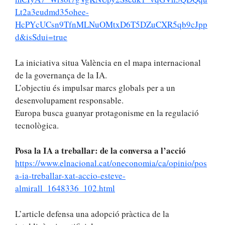
Lt2a3eudmd35ohee-
HcPYcUCsn9TfnMLNuOMtxD6T5DZuCXR5qb9cJpp
d&isSdui=true
La iniciativa situa València en el mapa internacional
de la governança de la IA.
L’objectiu és impulsar marcs globals per a un
desenvolupament responsable.
Europa busca guanyar protagonisme en la regulació
tecnològica.
Posa la IA a treballar: de la conversa a l’acció
https://www.elnacional.cat/oneconomia/ca/opinio/pos
a-ia-treballar-xat-accio-esteve-
almirall_1648336_102.html
L’article defensa una adopció pràctica de la