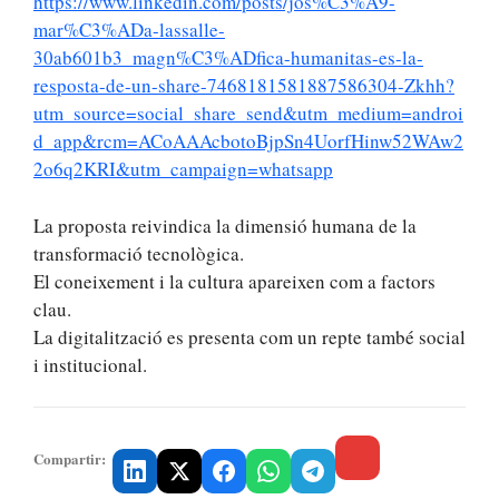
https://www.linkedin.com/posts/jos%C3%A9-
mar%C3%ADa-lassalle-
30ab601b3_magn%C3%ADfica-humanitas-es-la-
resposta-de-un-share-7468181581887586304-Zkhh?
utm_source=social_share_send&utm_medium=androi
d_app&rcm=ACoAAAcbotoBjpSn4UorfHinw52WAw2
2o6q2KRI&utm_campaign=whatsapp
La proposta reivindica la dimensió humana de la
transformació tecnològica.
El coneixement i la cultura apareixen com a factors
clau.
La digitalització es presenta com un repte també social
i institucional.
Compartir: