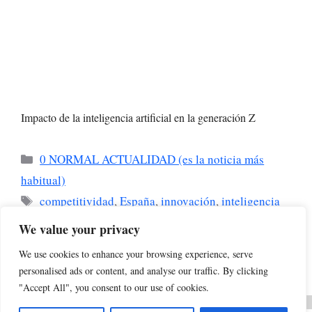
Impacto de la inteligencia artificial en la generación Z
Categorías
0 NORMAL ACTUALIDAD (es la noticia más
habitual)
Etiquetas
competitividad
,
España
,
innovación
,
inteligencia
artificial
,
tecnología
We value your privacy
El engaño de los rankings de productividad
We use cookies to enhance your browsing experience, serve
La IA holográfica Project AVA de Razer
personalised ads or content, and analyse our traffic. By clicking
"Accept All", you consent to our use of cookies.