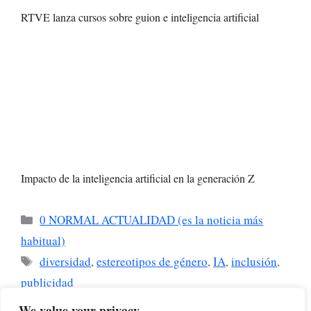
RTVE lanza cursos sobre guion e inteligencia artificial
Impacto de la inteligencia artificial en la generación Z
Categorías
0 NORMAL ACTUALIDAD (es la noticia más
habitual)
Etiquetas
diversidad
,
estereotipos de género
,
IA
,
inclusión
,
publicidad
China acelera su plan para dominar la IA
We value your privacy