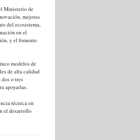
l Ministerio de
innovación, mejoras
nto del ecosistema,
nación en el
ión, y el fomento
cinco modelos de
les de alta calidad
 dos o tres
ra apoyarlas.
ncia técnica en
n el desarrollo