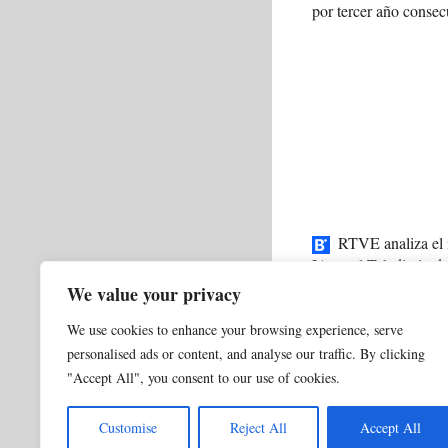
por tercer año consec
RTVE analiza el 
IA en el Telediario de
We value your privacy
Categorías
0 NORMAL ACTUALI
We use cookies to enhance your browsing experience, serve
Etiquetas
China
,
IA
,
industri
personalised ads or content, and analyse our traffic. By clicking
El Futuro de la Aut
"Accept All", you consent to our use of cookies.
La IA y la Represe
Customise
Reject All
Accept All