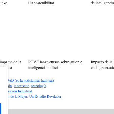
utivo
i la sostenibilitat
de inteligencia 
impacto de la
RTVE lanza cursos sobre guion e
Impacto de la i
inteligencia artificial
en la generac
l futuro
DAD (es la noticia más habitual)
alización
,
innovación
,
tecnología
omatización Industrial
ntación de la Mujer: Un Estudio Revelador