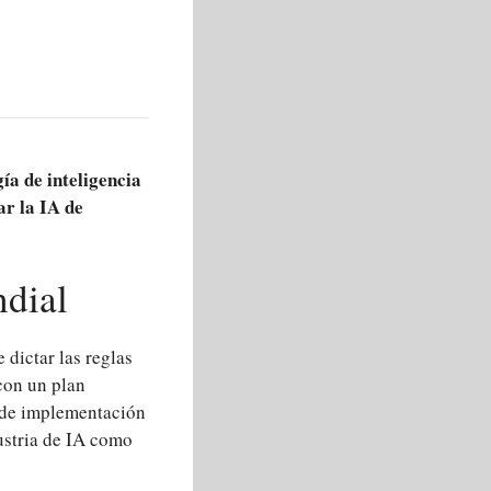
ía de inteligencia
ar la IA de
ndial
 dictar las reglas
 con un plan
s de implementación
dustria de IA como