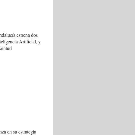
ndalucía estrena dos
teligencia Artificial, y
ventud
za en su estrategia